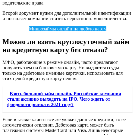
водительские права.
Второй документ нужен для дополнительной идентификации
и позволяет компании снизить вероятность мошенничества.
Микрозаймы онлайн на любую карту
Можно ли взять круглосуточный займ
на кредитную карту без отказа?
МФО, работающие в режиме онлайн, часто предлагают
получить заем на банковскую карту. Но выдаются ссуды
только на дебетовые именные карточки, использовать для
этих целей кредитную карту нельзя.
Взять большой займ онлайн. Российские компании
стали активно выходить на IPO. Чего ждать от
фондового рынка в 2021 году?
Если в заявке клиент все же укажет данные кредитки, то ее
автоматически отклонят. Дебетовая карта может быть
платежной системы MasterCard или Visa. Лишь некоторые