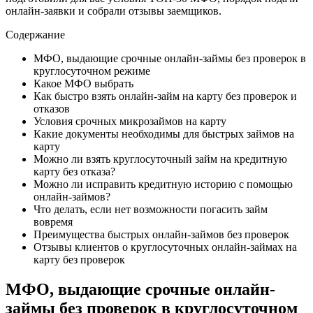
онлайн-заявки и собрали отзывы заемщиков.
Содержание
МФО, выдающие срочные онлайн-займы без проверок в
круглосуточном режиме
Какое МФО выбрать
Как быстро взять онлайн-займ на карту без проверок и
отказов
Условия срочных микрозаймов на карту
Какие документы необходимы для быстрых займов на
карту
Можно ли взять круглосуточный займ на кредитную
карту без отказа?
Можно ли исправить кредитную историю с помощью
онлайн-займов?
Что делать, если нет возможности погасить займ
вовремя
Преимущества быстрых онлайн-займов без проверок
Отзывы клиентов о круглосуточных онлайн-займах на
карту без проверок
МФО, выдающие срочные онлайн-
займы без проверок в круглосуточном