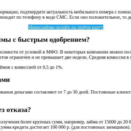
.
формации, подтвердите актуальность мобильного номера с помощ
риходит по телефону в виде СМС. Если оно положительное, то 
Микрозаймы онлайн на любую карту
ймы с быстрым одобрением?
исимости от условий в МФО. В некоторых компаниях можно полу
ентов ограничен и не превышает две недели. Средняя комиссия 
мов с комиссией от 0,5 до 1%.
ами
ания деньгами составляют от 7 до 30 дней. Постоянные клиент
з отказа?
получения более крупных сумм, например, займа от 15000 до 20 
мма кредита достигает 100 000 р. (для постоянных заемщиков).