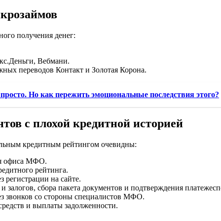
икрозаймов
ого получения денег:
кс.Деньги, Вебмани.
ых переводов Контакт и Золотая Корона.
 просто. Но как пережить эмоциональные последствия этого?
тов с плохой кредитной историей
ельным кредитным рейтингом очевидны:
ия офиса МФО.
редитного рейтинга.
 регистрации на сайте.
 и залогов, сбора пакета документов и подтверждения платежес
ез звонков со стороны специалистов МФО.
редств и выплаты задолженности.