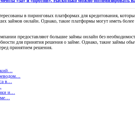
менты «за» и «против». Насколько можно оптимизировать на
ересованы в пиринговых платформах для кредитования, которы
ших займов онлайн. Однако, такие платформы могут иметь боле
пании предоставляют большие займы онлайн без необходимости
обности для принятия решения о займе. Однако, такие займы о
еред принятием решения.
вский…
ереводом…
аса в…
…
авки и…
жиме…